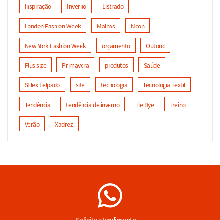
Inspiração
Inverno
Listrado
London Fashion Week
Malhas
Neon
New York Fashion Week
orçamento
Outono
Plus size
Primavera
produtos
Saúde
SFlex Felpado
site
tecnologia
Tecnologia Têxtil
Tendência
tendência de inverno
Tie Dye
Treino
Verão
Xadrez
Solicite atendimento