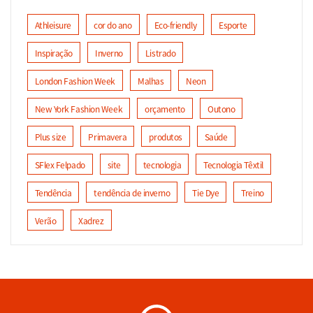
Athleisure
cor do ano
Eco-friendly
Esporte
Inspiração
Inverno
Listrado
London Fashion Week
Malhas
Neon
New York Fashion Week
orçamento
Outono
Plus size
Primavera
produtos
Saúde
SFlex Felpado
site
tecnologia
Tecnologia Têxtil
Tendência
tendência de inverno
Tie Dye
Treino
Verão
Xadrez