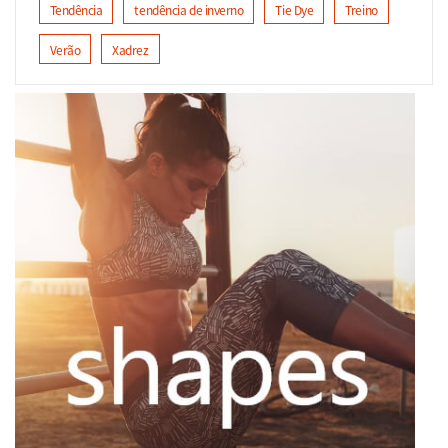
Tendência
tendência de inverno
Tie Dye
Treino
Verão
Xadrez