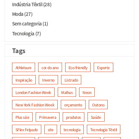
Indústria Têxtil (28)
Moda (27)
Sem categoria (1)
Tecnologia (7)
Tags
Athleisure
cor do ano
Eco-friendly
Esporte
Inspiração
Inverno
Listrado
London Fashion Week
Malhas
Neon
New York Fashion Week
orçamento
Outono
Plus size
Primavera
produtos
Saúde
SFlex Felpado
site
tecnologia
Tecnologia Têxtil