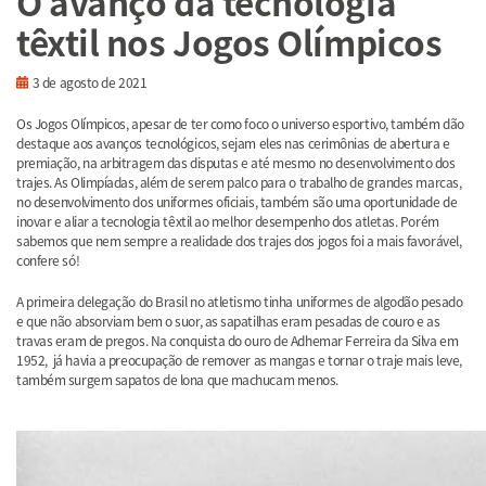
O avanço da tecnologia
têxtil nos Jogos Olímpicos
3 de agosto de 2021
Os Jogos Olímpicos, apesar de ter como foco o universo esportivo, também dão
destaque aos avanços tecnológicos, sejam eles nas cerimônias de abertura e
premiação, na arbitragem das disputas e até mesmo no desenvolvimento dos
trajes. As Olimpíadas, além de serem palco para o trabalho de grandes marcas,
no desenvolvimento dos uniformes oficiais, também são uma oportunidade de
inovar e aliar a tecnologia têxtil ao melhor desempenho dos atletas. Porém
sabemos que nem sempre a realidade dos trajes dos jogos foi a mais favorável,
confere só!
A primeira delegação do Brasil no atletismo tinha uniformes de algodão pesado
e que não absorviam bem o suor, as sapatilhas eram pesadas de couro e as
travas eram de pregos. Na conquista do ouro de Adhemar Ferreira da Silva em
1952, já havia a preocupação de remover as mangas e tornar o traje mais leve,
também surgem sapatos de lona que machucam menos.