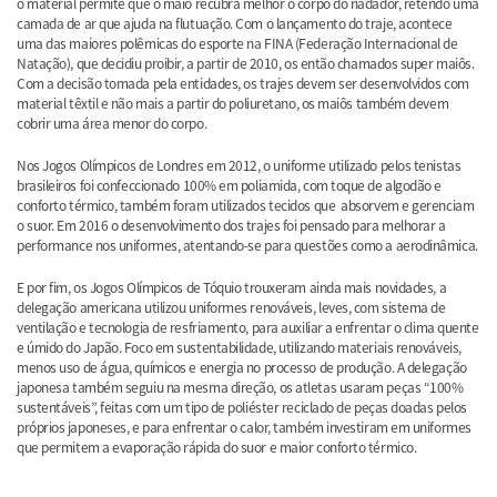
o material permite que o maiô recubra melhor o corpo do nadador, retendo uma
camada de ar que ajuda na flutuação. Com o lançamento do traje, acontece
uma das maiores polêmicas do esporte na FINA (Federação Internacional de
Natação), que decidiu proibir, a partir de 2010, os então chamados super maiôs.
Com a decisão tomada pela entidades, os trajes devem ser desenvolvidos com
material têxtil e não mais a partir do poliuretano, os maiôs também devem
cobrir uma área menor do corpo.
Nos Jogos Olímpicos de Londres em 2012, o uniforme utilizado pelos tenistas
brasileiros foi confeccionado 100% em poliamida, com toque de algodão e
conforto térmico, também foram utilizados tecidos que absorvem e gerenciam
o suor. Em 2016 o desenvolvimento dos trajes foi pensado para melhorar a
performance nos uniformes, atentando-se para questões como a aerodinâmica.
E por fim, os Jogos Olímpicos de Tóquio trouxeram ainda mais novidades, a
delegação americana utilizou uniformes renováveis, leves, com sistema de
ventilação e tecnologia de resfriamento, para auxiliar a enfrentar o clima quente
e úmido do Japão. Foco em sustentabilidade, utilizando materiais renováveis,
menos uso de água, químicos e energia no processo de produção. A delegação
japonesa também seguiu na mesma direção,
os atletas usaram peças “100%
sustentáveis”, feitas com um tipo de poliéster reciclado de peças doadas pelos
próprios japoneses, e para enfrentar o calor, também investiram em uniformes
que permitem a evaporação rápida do suor e maior conforto térmico.