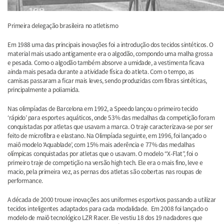
Primeira delegação brasileira no atletismo
Em 1988 uma das principais inovações foi a introdução dos tecidos sintéticos. O
material mais usado antigamente era o algodão, compondo uma malha grossa
e pesada. Como o algodão também absorve a umidade, a vestimenta ficava
ainda mais pesada durante a atividade física do atleta. Com o tempo, as
camisas passaram a ficar mais leves, sendo produzidas com fibras sintéticas,
principalmente a poliamida.
Nas olimpíadas de Barcelona em 1992, a
Speedo
lançou o primeiro tecido
‘rápido’ para esportes aquáticos, onde 53% das medalhas da competição foram
conquistadas por atletas que usavam a marca. O traje caracterizava-se por ser
feito de microfibra e elastano. Na Olimpíada seguinte, em 1996, foi lançado o
maiô modelo ‘Aquablade’, com 15% mais aderência e 77% das medalhas
olímpicas conquistadas por atletas que o usavam. O modelo “X-Flat”, foi o
primeiro traje de competição na versão high tech. Ele era o mais fino, leve e
macio, pela primeira vez, as pernas dos atletas são cobertas nas roupas de
performance.
A década de 2000 trouxe inovações aos uniformes esportivos passando a utilizar
tecidos inteligentes adaptados para cada modalidade. Em 2008 foi lançado o
modelo de maiô tecnológico LZR Racer. Ele vestiu 18 dos 19 nadadores que