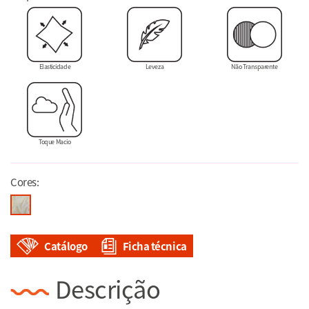
Elasticidade
Leveza
Não Transparente
Toque Macio
Cores:
Catálogo
Ficha técnica
Descrição